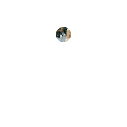
un vrai soutien, simple et adapté à mes 
besoins.
Luc D.
Contact
Pour toute question, je suis à votre écoute.
contact@sn-naturopathie.fr
0661869416