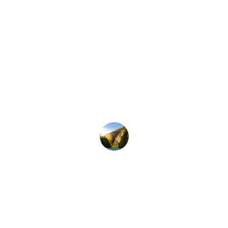
★★★★★
Grâce à sn-naturopathie, j'ai retrouvé un 
équilibre durable et une énergie 
renouvelée.
Amélie R.
★★★★★
L'accompagnement en visio m'a offert 